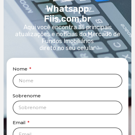
Whatsapp
Fiis.com.br
Aqui você encontra as principais
atualizações e notícias do Mercado de
Fundos Imobiliários
direto no seu celular
Nome
*
Sobrenome
Email
*